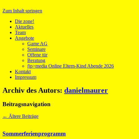
Zum Inhalt springen
Medientreff zone!
Die zone!
Aktuelles
Team
Angebote
Game AG
Seminare
Offene tür
Beratung
fjp>media Online Eltern-Kind Abende 2026
Kontakt
Impressum
Archiv des Autors:
danielmaurer
Beitragsnavigation
←
Ältere Beiträge
Sommerferienprogramm