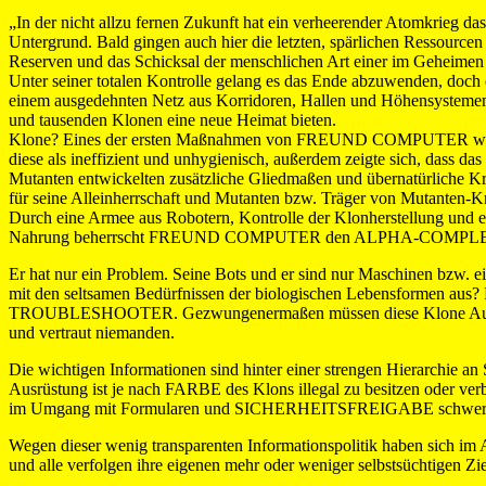
„In der nicht allzu fernen Zukunft hat ein verheerender Atomkrieg 
Untergrund. Bald gingen auch hier die letzten, spärlichen Ressour
Reserven und das Schicksal der menschlichen Art einer im Geheim
Unter seiner totalen Kontrolle gelang es das Ende abzuwenden, do
einem ausgedehnten Netz aus Korridoren, Hallen und Höhensystemen
und tausenden Klonen eine neue Heimat bieten.
Klone? Eines der ersten Maßnahmen von FREUND COMPUTER war es,
diese als ineffizient und unhygienisch, außerdem zeigte sich, dass d
Mutanten entwickelten zusätzliche Gliedmaßen und übernatürliche
für seine Alleinherrschaft und Mutanten bzw. Träger von Mutanten-Kr
Durch eine Armee aus Robotern, Kontrolle der Klonherstellung und 
Nahrung beherrscht FREUND COMPUTER den ALPHA-COMPLEX 
Er hat nur ein Problem. Seine Bots und er sind nur Maschinen bzw.
mit den seltsamen Bedürfnissen der biologischen Lebensformen aus
TROUBLESHOOTER. Gezwungenermaßen müssen diese Klone Ausr
und vertraut niemanden.
Die wichtigen Informationen sind hinter einer strengen Hiera
Ausrüstung ist je nach FARBE des Klons illegal zu besitzen oder verb
im Umgang mit Formularen und SICHERHEITSFREIGABE schwer be
Wegen dieser wenig transparenten Informationspolitik haben 
und alle verfolgen ihre eigenen mehr oder weniger selbstsüchtigen Z