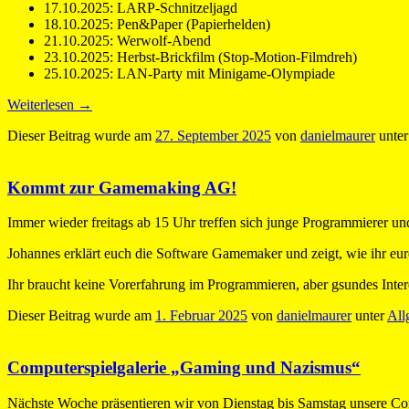
17.10.2025: LARP-Schnitzeljagd
18.10.2025: Pen&Paper (Papierhelden)
21.10.2025: Werwolf-Abend
23.10.2025: Herbst-Brickfilm (Stop-Motion-Filmdreh)
25.10.2025: LAN-Party mit Minigame-Olympiade
Weiterlesen
→
Dieser Beitrag wurde am
27. September 2025
von
danielmaurer
unte
Kommt zur Gamemaking AG!
Immer wieder freitags ab 15 Uhr treffen sich junge Programmierer u
Johannes erklärt euch die Software Gamemaker und zeigt, wie ihr eu
Ihr braucht keine Vorerfahrung im Programmieren, aber gsundes Interes
Dieser Beitrag wurde am
1. Februar 2025
von
danielmaurer
unter
All
Computerspielgalerie „Gaming und Nazismus“
Nächste Woche präsentieren wir von Dienstag bis Samstag unsere Co