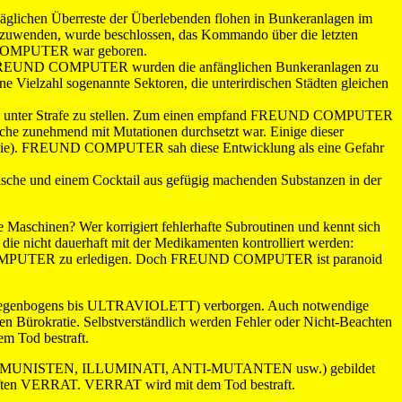
kläglichen Überreste der Überlebenden flohen in Bunkeranlagen im
abzuwenden, wurde beschlossen, das Kommando über die letzten
ND COMPUTER war geboren.
g von FREUND COMPUTER wurden die anfänglichen Bunkeranlagen zu
ielzahl sogenannte Sektoren, die unterirdischen Städten gleichen
ens unter Strafe zu stellen. Zum einen empfand FREUND COMPUTER
läche zunehmend mit Mutationen durchsetzt war. Einige dieser
mpathie). FREUND COMPUTER sah diese Entwicklung als eine Gefahr
sche und einem Cocktail aus gefügig machenden Substanzen in der
Maschinen? Wer korrigiert fehlerhafte Subroutinen und kennt sich
 nicht dauerhaft mit der Medikamenten kontrolliert werden:
COMPUTER zu erledigen. Doch FREUND COMPUTER ist paranoid
 Regenbogens bis ULTRAVIOLETT) verborgen. Auch notwendige
den Bürokratie. Selbstverständlich werden Fehler oder Nicht-Beachten
 Tod bestraft.
.B. KOMMUNISTEN, ILLUMINATI, ANTI-MUTANTEN usw.) gebildet
lschaften VERRAT. VERRAT wird mit dem Tod bestraft.