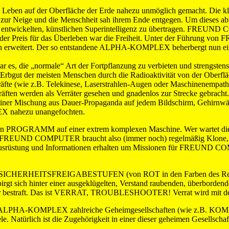
das Leben auf der Oberfläche der Erde nahezu unmöglich gemacht. Die 
cen zur Neige und die Menschheit sah ihrem Ende entgegen. Um dieses 
en entwickelten, künstlichen Superintelligenz zu übertragen. FREU
ch der Preis für das Überleben war die Freiheit. Unter der Führun
 erweitert. Der so entstandene ALPHA-KOMPLEX beherbergt nun eine V
 die „normale“ Art der Fortpflanzung zu verbieten und strengst
as Erbgut der meisten Menschen durch die Radioaktivität von der Oberf
 Kräfte (wie z.B. Telekinese, Laserstrahlen-Augen oder Maschinene
äften werden als Verräter gesehen und gnadenlos zur Strecke gebracht.
einer Mischung aus Dauer-Propaganda auf jedem Bildschirm, Gehirnwä
nahezu unangefochten.
 ein PROGRAMM auf einer extrem komplexen Maschine. Wer wartet die 
? FREUND COMPUTER braucht also (immer noch) regelmäßig Klone, die
üstung und Informationen erhalten um Missionen für FREUND 
rchie an SICHERHEITSFREIGABESTUFEN (von ROT in den Farben des
irgt sich hinter einer ausgeklügelten, Verstand raubenden, überborden
straft. Das ist VERRAT, TROUBLESHOOTER! Verrat wird mit dem
sich im ALPHA-KOMPLEX zahlreiche Geheimgesellschaften (wie z
iele. Natürlich ist die Zugehörigkeit in einer dieser geheimen Gesel