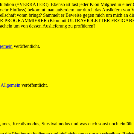
tion (=VERRÄTER!). Ebenso ist fast jeder Klon Mitglied in einer 
 Einfluss) bekommt man außerdem nur durch das Ausliefern von
eimgesellschaft voran bringt? Sammelt er Beweise gegen mich um mich
ROGRAMMIERER (Klon mit ULTRAVIOLETTER FREIGABE) uns reing
tacheln um von dessen Auslieferung zu profitieren?
gemein
veröffentlicht.
r
Allgemein
veröffentlicht.
ames, Kreativmodus, Survivalmodus und was euch sonst noch einfällt 
die Plugins zu bedienen und vielleicht sogar um zu schreiben, Redst