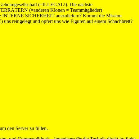
Geheimgesellschaft (=ILLEGAL!). Die nächste
 VERRÄTERN (=anderen Klonen = Teammitglieder)
 an die INTERNE SICHERHEIT auszuliefern? Kommt die Mission
elegt und opfert uns wie Figuren auf einem Schachbrett?
um den Server zu füllen.
one- und Commandblock – Ingenieure für die Technik direkt im Spiel