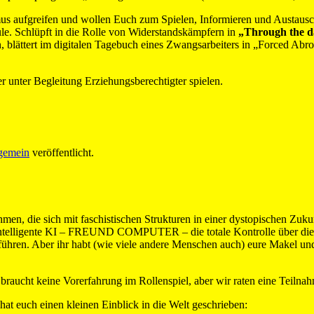
us aufgreifen und wollen Euch zum Spielen, Informieren und Austausch
le. Schlüpft in die Rolle von Widerstandskämpfern in
„Through the da
, blättert im digitalen Tagebuch eines Zwangsarbeiters in „Forced Abro
 unter Begleitung Erziehungsberechtigter spielen.
gemein
veröffentlicht.
men, die sich mit faschistischen Strukturen in einer dystopischen Z
ochintelligente KI – FREUND COMPUTER – die totale Kontrolle über di
n. Aber ihr habt (wie viele andere Menschen auch) eure Makel und m
r braucht keine Vorerfahrung im Rollenspiel, aber wir raten eine Teilnah
hat euch einen kleinen Einblick in die Welt geschrieben: