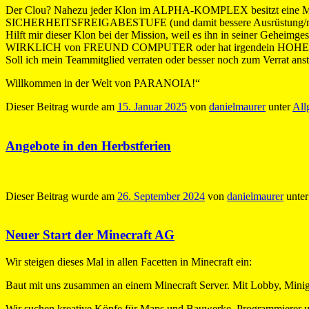
Der Clou? Nahezu jeder Klon im ALPHA-KOMPLEX besitzt eine Muta
SICHERHEITSFREIGABESTUFE (und damit bessere Ausrüstung/mehr
Hilft mir dieser Klon bei der Mission, weil es ihn in seiner Geh
WIRKLICH von FREUND COMPUTER oder hat irgendein HOHER P
Soll ich mein Teammitglied verraten oder besser noch zum Verrat ans
Willkommen in der Welt von PARANOIA!“
Dieser Beitrag wurde am
15. Januar 2025
von
danielmaurer
unter
All
Angebote in den Herbstferien
Dieser Beitrag wurde am
26. September 2024
von
danielmaurer
unte
Neuer Start der Minecraft AG
Wir steigen dieses Mal in allen Facetten in Minecraft ein:
Baut mit uns zusammen an einem Minecraft Server. Mit Lobby, Minig
Wir suchen kreative Köpfe für Maps und Bauwerke, Programmierer um 