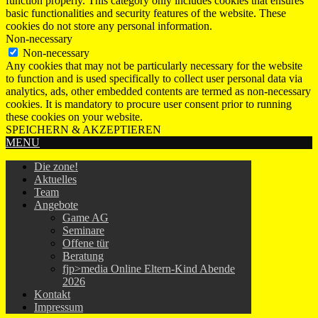
function properly. This category only includes cookies that ensures
basic functionalities and security features of the website. These
cookies do not store any personal information.
Non-necessary
Non-necessary
Any cookies that may not be particularly necessary for the website
to function and is used specifically to collect user personal data via
analytics, ads, other embedded contents are termed as non-necessary
cookies. It is mandatory to procure user consent prior to running
these cookies on your website.
SPEICHERN & AKZEPTIEREN
MENU
Die zone!
Aktuelles
Team
Angebote
Game AG
Seminare
Offene tür
Beratung
fjp>media Online Eltern-Kind Abende
2026
Kontakt
Impressum