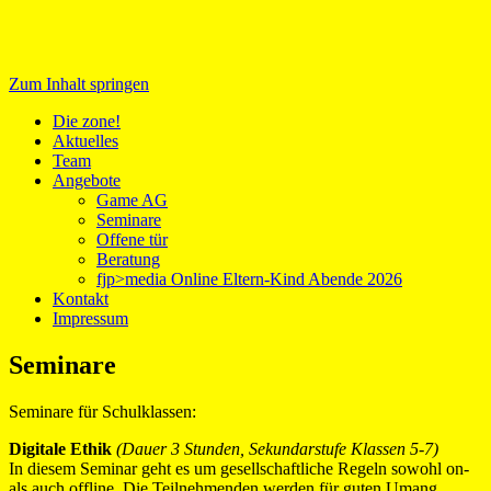
Zum Inhalt springen
Medientreff zone!
Die zone!
Aktuelles
Team
Angebote
Game AG
Seminare
Offene tür
Beratung
fjp>media Online Eltern-Kind Abende 2026
Kontakt
Impressum
Seminare
Seminare für Schulklassen:
Digitale Ethik
(Dauer 3 Stunden, Sekundarstufe Klassen 5-7)
In diesem Seminar geht es um gesellschaftliche Regeln sowohl on-
als auch offline. Die Teilnehmenden werden für guten Umang