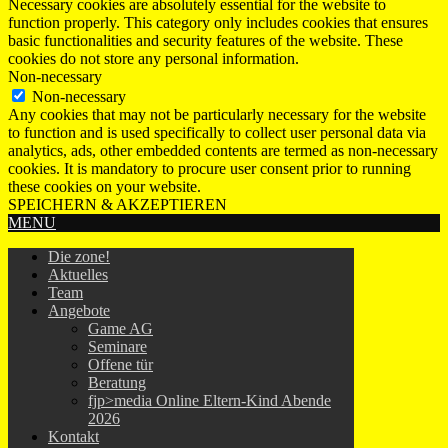
Necessary cookies are absolutely essential for the website to
function properly. This category only includes cookies that ensures
basic functionalities and security features of the website. These
cookies do not store any personal information.
Non-necessary
Non-necessary
Any cookies that may not be particularly necessary for the website
to function and is used specifically to collect user personal data via
analytics, ads, other embedded contents are termed as non-necessary
cookies. It is mandatory to procure user consent prior to running
these cookies on your website.
SPEICHERN & AKZEPTIEREN
MENU
Die zone!
Aktuelles
Team
Angebote
Game AG
Seminare
Offene tür
Beratung
fjp>media Online Eltern-Kind Abende
2026
Kontakt