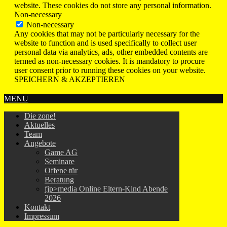
website. These cookies do not store any personal information.
Non-necessary
Non-necessary
Any cookies that may not be particularly necessary for the
website to function and is used specifically to collect user
personal data via analytics, ads, other embedded contents are
termed as non-necessary cookies. It is mandatory to procure
user consent prior to running these cookies on your website.
SPEICHERN & AKZEPTIEREN
MENU
Die zone!
Aktuelles
Team
Angebote
Game AG
Seminare
Offene tür
Beratung
fjp>media Online Eltern-Kind Abende
2026
Kontakt
Impressum