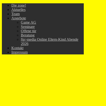
Die zone!
Aktuelles
Team
Angebote
Game AG
Seminare
Offene tür
Beratung
fjp>media Online Eltern-Kind Abende
2026
Kontakt
Impressum